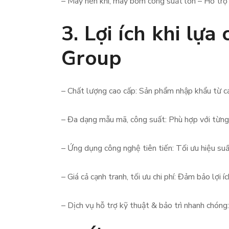
– Máy nén khí, máy bơm công suất lớn – Hỗ trợ 
3. Lợi ích khi lự
Group
– Chất lượng cao cấp: Sản phẩm nhập khẩu từ cá
– Đa dạng mẫu mã, công suất: Phù hợp với từng 
– Ứng dụng công nghệ tiên tiến: Tối ưu hiệu suấ
– Giá cả cạnh tranh, tối ưu chi phí: Đảm bảo lợi 
– Dịch vụ hỗ trợ kỹ thuật & bảo trì nhanh chóng: