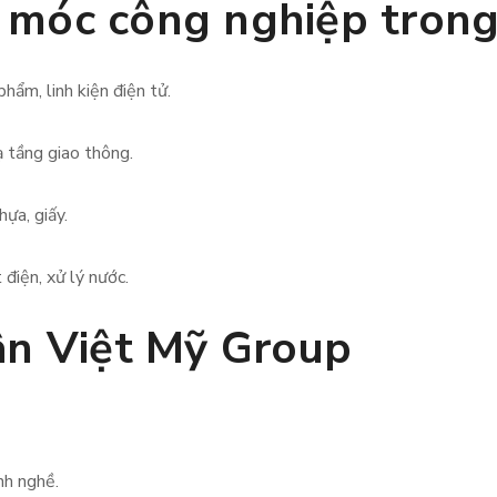
móc công nghiệp trong 
hẩm, linh kiện điện tử.
ạ tầng giao thông.
hựa, giấy.
điện, xử lý nước.
ân Việt Mỹ Group
nh nghề.