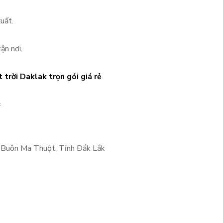
uất.
ận nơi.
trời Daklak trọn gói giá rẻ
=
. Buôn Ma Thuột, Tỉnh Ðắk Lắk