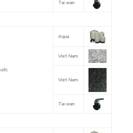
Tai wan
Aqua
Viet Nam
nước
Viet Nam
Tai wan